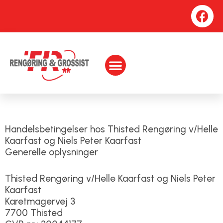
Gå
F
til
a
indholdet
c
e
Menu
b
o
o
k
Handelsbetingelser hos Thisted Rengøring v/Helle
Kaarfast og Niels Peter Kaarfast
Generelle oplysninger
Thisted Rengøring v/Helle Kaarfast og Niels Peter
Kaarfast
Karetmagervej 3
7700 Thisted