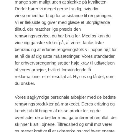
mange som muligt uden at slække på kvaliteten.
Derfor hører vi meget gerne fra dig, hvis din
virksomhed har brug for assistance til rengøringen.
Vi er fleksible og giver med glæde et uforpligtende
tilbud, der matcher lige præcis den
rengøringsservice, du har brug for. Med os kan du
vide dig ganske sikker på, at vores fantastiske
bemanding af erfarne rengøringsfolk vil hoppe højt for
at nå de af dig satte målsætninger. Vores standarder
for erhvervsrengøring sætter høje krav til udførelsen
af vores arbejde, hvilket forsvindende få
reklamationer er et resultat af. Hyr os og få det, som
du ønsker.
Vores sagkyndige personale arbejder med de bedste
rengøringsprodukter på markedet. Deres erfaring og
kendskab til brugen af disse produkter, og de
overflader de arbejder med, garanterer et resultat, der
skinner klart i øjnene. Tilfredshed og smil motiverer
os meget kraftigt til at udmærke os ved hvert eneste